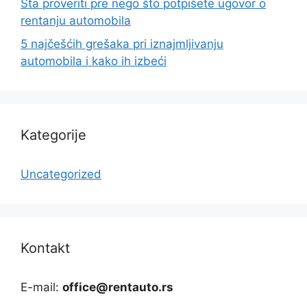
Šta proveriti pre nego što potpišete ugovor o
rentanju automobila
5 najčešćih grešaka pri iznajmljivanju
automobila i kako ih izbeći
Kategorije
Uncategorized
Kontakt
E-mail:
office@rentauto.rs