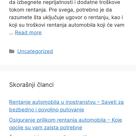
da izbegnete neprijatnosti i dodatne troškove
tokom rentanja. Pre svega, potrebno je da
razumete šta uključuje ugovor o rentanju, kao i
koji su troškovi rentanja automobila koji će vam
…
Read more
Categories
Uncategorized
Skorašnji članci
Rentanje automobila u inostranstvu – Saveti za
bezbedno i povoljno putovanje
Osiguranje prilikom rentanja automobila – Koje
opcije su vam zaista potrebne