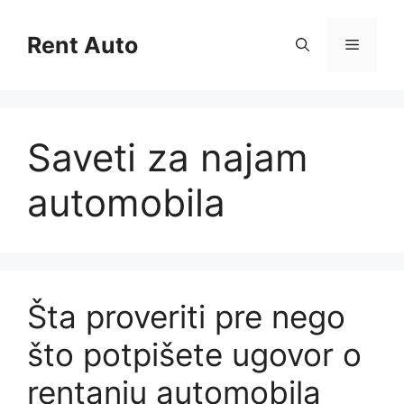
Skip
to
Rent Auto
Menu
content
Saveti za najam
automobila
Šta proveriti pre nego
što potpišete ugovor o
rentanju automobila